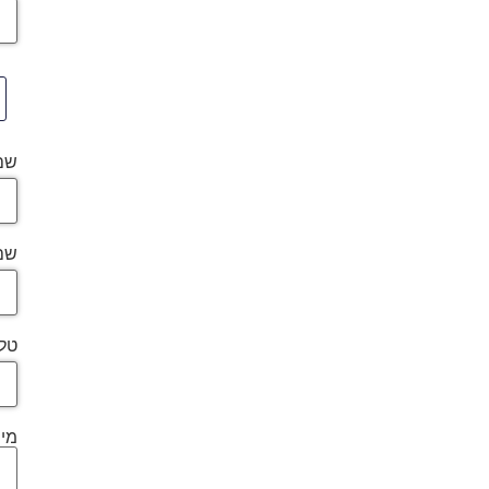
שם
שם
טלפ
מיי